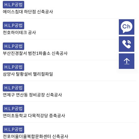
H.L.P공법
에이스침대 하단점 신축공사
H.L.P공법
천호하이테크 공사
H.L.P공법
부산진경찰서 범천1파출소 신축공사
H.L.P공법
삼양사 탈황설비 헬리컬파일
H.L.P공법
연제구 연산동 정비공장 신축공사
H.L.P공법
연미초등학교 다목적강당 증축공사
H.L.P공법
전포어울더울복합문화센터 신축공사