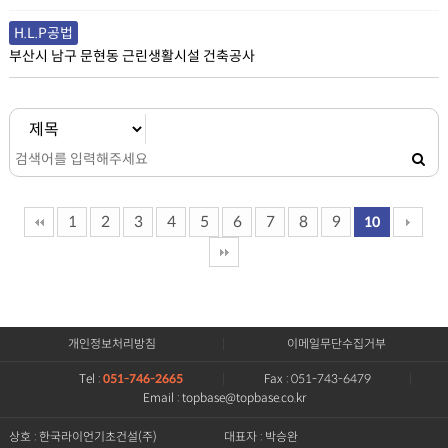
H.L.P공법
부산시 남구 문현동 근린생활시설 건축공사
1
2
3
4
5
6
7
8
9
10
개인정보처리방침
이메일무단수집거부
Tel :
051-746-2665
Fax : 051-743-6479
Email : topbase@topbase.co.kr
상호 : 한국라이언기초건설(주)
대표자 : 박승완