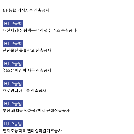
NH농협 기장지부 신축공사
H.L.P공법
대한제강㈜ 평택공장 직접수 수조 증축공사
H.L.P공법
한진물산 물류창고 신축공사
H.L.P공법
㈜조은피엔피 사옥 신축공사
H.L.P공법
효로인디아트홀 신축공사
H.L.P공법
부산 괘법동 532-47번지 근생신축공사
H.L.P공법
연지초등학교 헬리컬파일기초공사