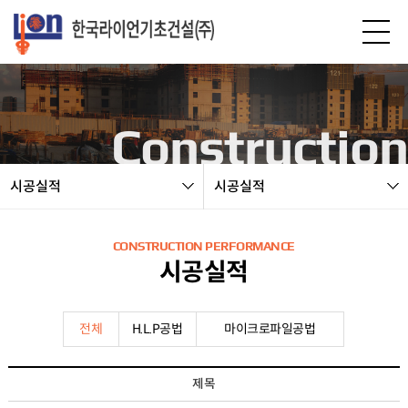
본문 바로가기
Construction
시공실적
시공실적
CONSTRUCTION PERFORMANCE
시공실적
전체
H.L.P공법
마이크로파일공법
시공실적 목록
제목