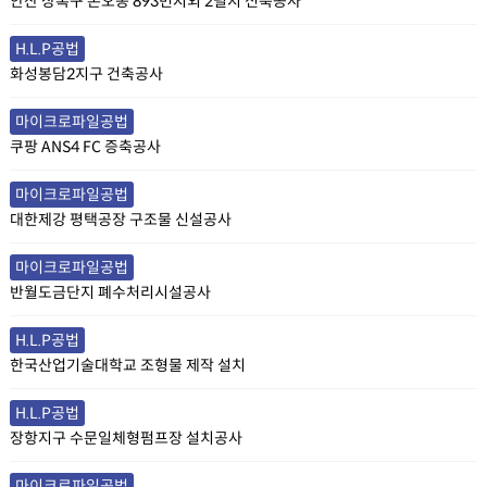
안산 상록구 본오동 893번지외 2필지 신축공사
H.L.P공법
화성봉담2지구 건축공사
마이크로파일공법
쿠팡 ANS4 FC 증축공사
마이크로파일공법
대한제강 평택공장 구조물 신설공사
마이크로파일공법
반월도금단지 폐수처리시설공사
H.L.P공법
한국산업기술대학교 조형물 제작 설치
H.L.P공법
장항지구 수문일체형펌프장 설치공사
마이크로파일공법