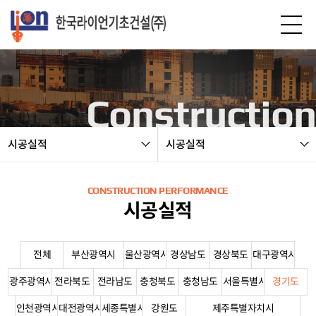
본문 바로가기
Construction
시공실적
시공실적
CONSTRUCTION PERFORMANCE
시공실적
전체
부산광역시
울산광역시
경상남도
경상북도
대구광역시
광주광역시
전라북도
전라남도
충청북도
충청남도
서울특별시
경기도
인천광역시
대전광역시
세종특별시
강원도
제주특별자치시