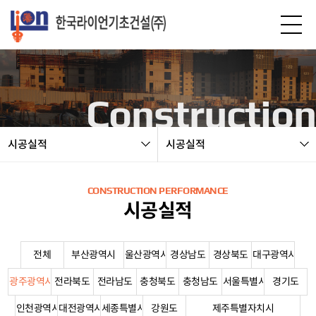
본문 바로가기
Construction
시공실적
시공실적
CONSTRUCTION PERFORMANCE
시공실적
전체
부산광역시
울산광역시
경상남도
경상북도
대구광역시
광주광역시
전라북도
전라남도
충청북도
충청남도
서울특별시
경기도
인천광역시
대전광역시
세종특별시
강원도
제주특별자치시