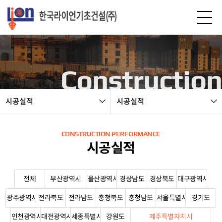
본문 바로가기
Construction
시공실적
시공실적
CONSTRUCTION PERFORMANCE
시공실적
전체
부산광역시
울산광역시
경상남도
경상북도
대구광역시
광주광역시
전라북도
전라남도
충청북도
충청남도
서울특별시
경기도
인천광역시
대전광역시
세종특별시
강원도
제주특별자치시