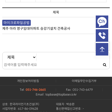
시공실적 목록
제목
마이크로파일공법
제주 아라 영구임대아파트 승강기설치 건축공사
목록
개인정보처리방침
이메일무단수집거부
Tel :
051-746-2665
Fax : 051-743-6479
Email : topbase@topbase.co.kr
상호 : 한국라이언기초건설(주)
대표자 : 박승완
사업자번호 : 617-86-09628
통신판매업신고번호 : -