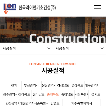
본문 바로가기
Construction
시공실적
시공실적
CONSTRUCTION PERFORMANCE
시공실적
전체
부산광역시
울산광역시
경상남도
경상북도
대구광역시
광주광역시
전라북도
전라남도
충청북도
충청남도
서울특별시
경기도
인천광역시
대전광역시
세종특별시
강원도
제주특별자치시