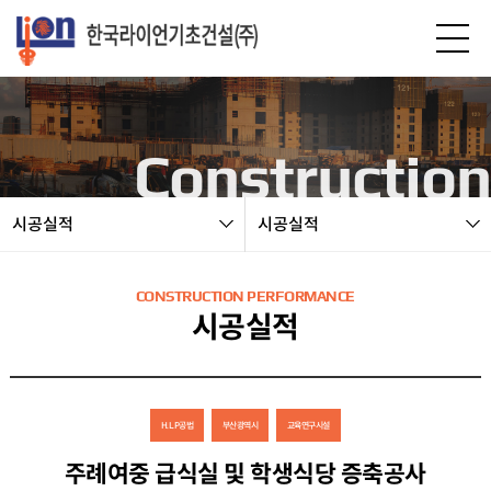
본문 바로가기
Construction
시공실적
시공실적
CONSTRUCTION PERFORMANCE
시공실적
H.L.P공법
부산광역시
교육연구시설
주례여중 급식실 및 학생식당 증축공사