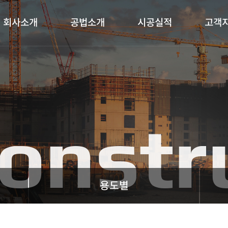
회사소개
공법소개
시공실적
고객
onstr
용도별