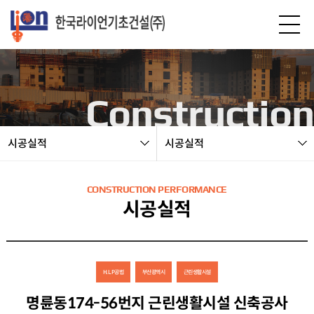
본문 바로가기
Construction
시공실적
시공실적
CONSTRUCTION PERFORMANCE
시공실적
H.L.P공법
부산광역시
근린생활시설
명륜동174-56번지 근린생활시설 신축공사